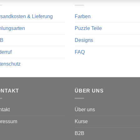
sandkosten & Lieferung
Farben
hlungsarten
Puzzle Teile
B
Designs
erruf
FAQ
tenschutz
ONTAKT
ÜBER UNS
takt
Über uns
pressum
Kurse
B2B