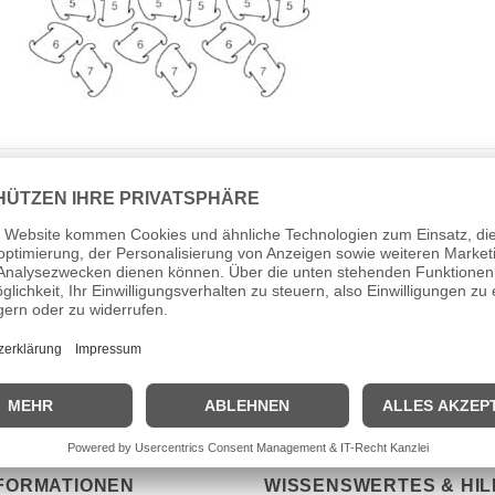
inen
Kommentar posten
.
n Kommentar abzugeben.
FORMATIONEN
WISSENSWERTES & HIL