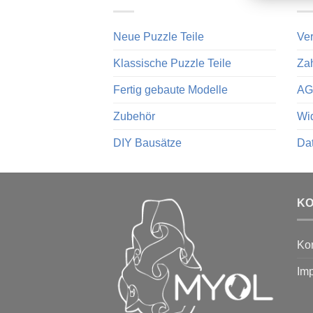
Neue Puzzle Teile
Ver
Klassische Puzzle Teile
Za
Fertig gebaute Modelle
AG
Zubehör
Wid
DIY Bausätze
Da
K
Kon
Im