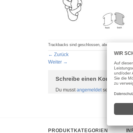
Trackbacks sind geschlossen, aber du kannst e
←
Zurück
Weiter
→
Schreibe einen Kommentar
Du musst
angemeldet
sein, um eine
PRODUKTKATEGORIEN
IN