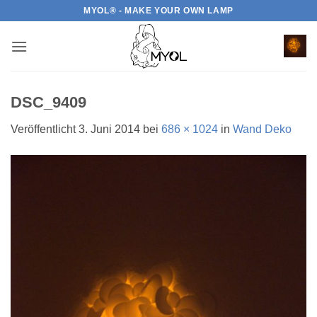
Zum
MYOL® - MAKE YOUR OWN LAMP
Inhalt
springen
DSC_9409
Veröffentlicht
3. Juni 2014
bei
686 × 1024
in
Wand Deko