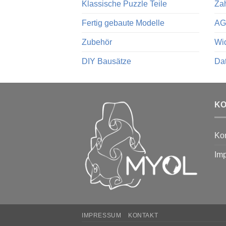
Klassische Puzzle Teile
Za
Fertig gebaute Modelle
AG
Zubehör
Wid
DIY Bausätze
Da
K
Kon
Im
IMPRESSUM
KONTAKT