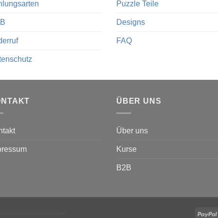
hlungsarten
Puzzle Teile
B
Designs
erruf
FAQ
tenschutz
ONTAKT
ÜBER UNS
takt
Über uns
pressum
Kurse
B2B