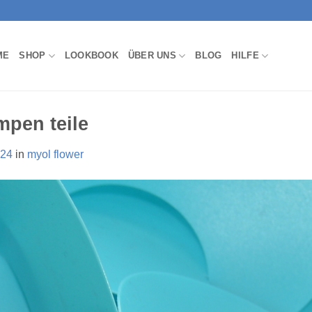
ME
SHOP
LOOKBOOK
ÜBER UNS
BLOG
HILFE
mpen teile
024
in
myol flower