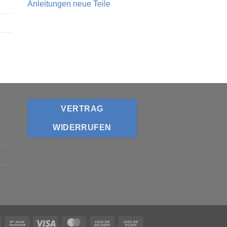
Anleitungen neue Teile
VERTRAG
WIDERRUFEN
PayPal
Bank
Visa
MasterCard
Cash
Cash