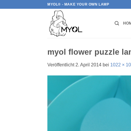
Zum
MYOL® - MAKE YOUR OWN LAMP
Inhalt
springen
HO
myol flower puzzle la
Veröffentlicht
2. April 2014
bei
1022 × 1