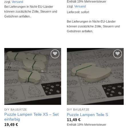
Enthält 19% Mehrwertsteuer
zzgl.
Versand
zzgl.
Versand
Bei Lieferungen in Nicht-EU-Länder
können zusätzliche Zölle, Steuern und
Lieferzeit: sofort
Gebühren anfallen.
Bei Lieferungen in Nicht-EU-Länder
können zusätzliche Zölle, Steuern und
Gebühren anfallen.
Auf die
Auf die
Wunschliste
Wunschliste
DIY BAUSÄTZE
DIY BAUSÄTZE
Puzzle Lampen Teile XS – Set
Puzzle Lampen Teile S
einfarbig
11,49
€
19,49
€
Enthält 19% Mehrwertsteuer