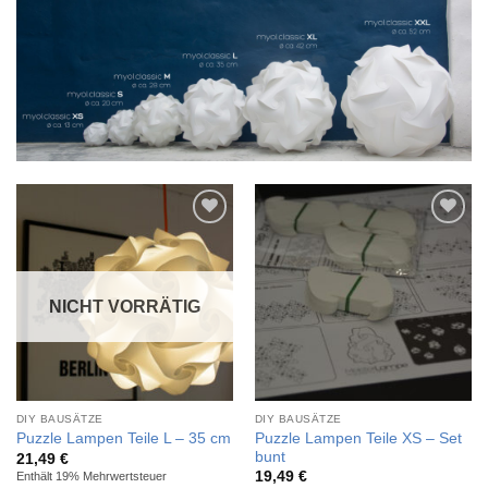
Auf die
Auf die
Wunschliste
Wunschliste
NICHT VORRÄTIG
DIY BAUSÄTZE
DIY BAUSÄTZE
Puzzle Lampen Teile XS – Set
Puzzle Lampen Teile L – 35 cm
bunt
21,49
€
19,49
€
Enthält 19% Mehrwertsteuer