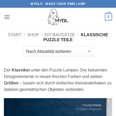
Zum
MYOL® - MAKE YOUR OWN LAMP
Inhalt
springen
0
START
/
SHOP
/
DIY BAUSÄTZE
/
KLASSISCHE
PUZZLE TEILE
Der
Klassiker
unter den Puzzle Lampen. Die bekannten
Designelemente in neuen frischen Farben und sieben
Größen
– lassen sich durch einfaches Ineinanderhaken zu
stabilen geometrischen Objekten verbinden.