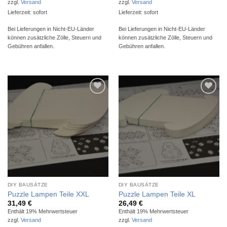
zzgl.
Versand
zzgl.
Versand
Lieferzeit: sofort
Lieferzeit: sofort
Bei Lieferungen in Nicht-EU-Länder
Bei Lieferungen in Nicht-EU-Länder
können zusätzliche Zölle, Steuern und
können zusätzliche Zölle, Steuern und
Gebühren anfallen.
Gebühren anfallen.
Auf die
Auf die
Wunschliste
Wunschliste
DIY BAUSÄTZE
DIY BAUSÄTZE
Puzzle Lampen Teile XXL
Puzzle Lampen Teile XL
31,49
€
26,49
€
Enthält 19% Mehrwertsteuer
Enthält 19% Mehrwertsteuer
zzgl.
Versand
zzgl.
Versand