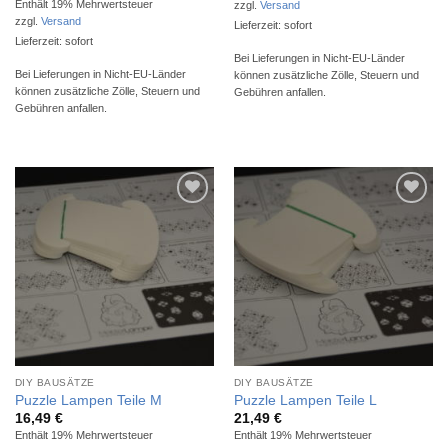
Enthält 19% Mehrwertsteuer
zzgl.
Versand
zzgl.
Versand
Lieferzeit: sofort
Lieferzeit: sofort
Bei Lieferungen in Nicht-EU-Länder
Bei Lieferungen in Nicht-EU-Länder
können zusätzliche Zölle, Steuern und
können zusätzliche Zölle, Steuern und
Gebühren anfallen.
Gebühren anfallen.
Auf die
Auf die
Wunschliste
Wunschliste
DIY BAUSÄTZE
DIY BAUSÄTZE
Puzzle Lampen Teile M
Puzzle Lampen Teile L
16,49
€
21,49
€
Enthält 19% Mehrwertsteuer
Enthält 19% Mehrwertsteuer